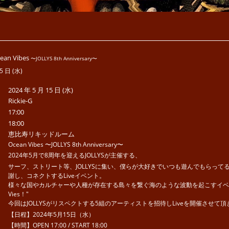
an Vibes
〜JOLLYS 8th Anniversary〜
5 日 (水)
2024 年 5 月 15 日 (水)
Rickie-G
17:00
18:00
恵比寿リキッドルーム
Ocean Vibes 〜JOLLYS 8th Anniversary〜
2024年5月で8周年を迎えるJOLLYSが主催する、
サーフ、ストリート等、JOLLYSに集い、僕らが大好きでいつも遊んでもらって
謝し、コネクトするLiveイベント。
様々な国やカルチャーや人種が存在する島々を繋ぐ海のような波動を起こすイベント
Vies！"
今回はJOLLYSがリスペクトする5組のアーティストを招待しLiveを開催させて
【日程】2024年5月15日（水）
【時間】OPEN 17:00 / START 18:00