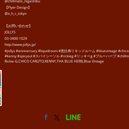
@chillmatic_higashibu
【Flyer Design】
@e_h_c_tokyo
【お問い合わせ】
JOLLYS
03-3400-1029
http://www.jollys.jp/
#jollys #anniversary #liquidroom #恵比寿リキッドルーム #bluevintage #chi
#kenny #spicysol #スパイシーソル #rickieg #リッキーg #ブルーハーブ #chil
Rickie-G,CHICO CARLITO,KENNY,THA BLUE HERB,Blue Vintage