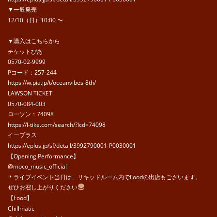
▼一般発売
12/10（日）10:00 〜
▼購入はこちらから
チケットぴあ
0570-02-9999
Pコード：257-244
https://w.pia.jp/t/oceanvibes-8th/
LAWSON TICKET
0570-084-003
ローソン：74098
https://l-tike.com/search/?lcd=74098
イープラス
https://eplus.jp/sf/detail/3992790001-P0030001
【Opening Performance】
@moco_music_official
＊ライブイベント当日は、リキッドルーム内でFoodの出店もございます。
ぜひお召し上がりください
【Food】
Chillmatic