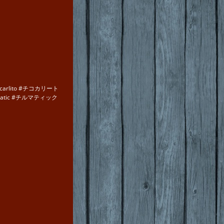
cocarlito #チコカリート
lmatic #チルマティック