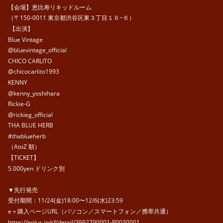
【会場】恵比寿リキッドルーム
（〒150-0011 東京都渋谷区東３丁目１６−６）
【出演】
Blue Vintage
@bluevintage_official
CHICO CARLITO
@chicocarlito1993
KENNY
@kenny_yoshihara
Rickie-G
@rickieg_official
THA BLUE HERB
#thablueherb
（AtoZ 順）
【TICKET】
5.000yen ドリンク別
▼先行発売
受付期間：11/24(金)18:00〜12/6(水)23:59
e＋購入ページURL（パソコン／スマートフォン／携帯共通）
https://eplus.jp/sf/detail/3992790001-P0030001