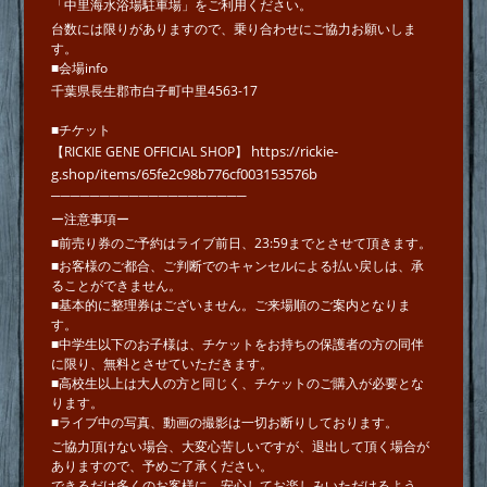
「中里海水浴場駐車場」をご利用ください。
台数には限りがありますので、乗り合わせにご協力お願いしま
す。
■会場info
千葉県長生郡市白子町中里4563-17
■チケット
https://rickie-
【RICKIE GENE OFFICIAL SHOP】
g.shop/items/65fe2c98b776cf003153576b
────────────────────
ー注意事項ー
■前売り券のご予約はライブ前日、23:59までとさせて頂きます。
■お客様のご都合、ご判断でのキャンセルによる払い戻しは、承
ることができません。
■基本的に整理券はございません。ご来場順のご案内となりま
す。
■中学生以下のお子様は、チケットをお持ちの保護者の方の同伴
に限り、無料とさせていただきます。
■高校生以上は大人の方と同じく、チケットのご購入が必要とな
ります。
■ライブ中の写真、動画の撮影は一切お断りしております。
ご協力頂けない場合、大変心苦しいですが、退出して頂く場合が
ありますので、予めご了承ください。
できるだけ多くのお客様に、安心してお楽しみいただけるよう、