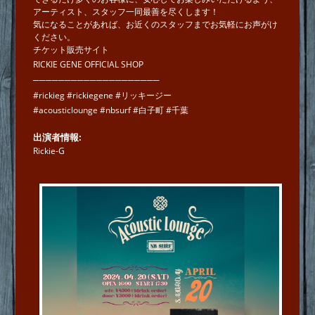
アーティスト、スタッフ一同最善を尽くします！
気になることがあれば、お近くのスタッフまでお気軽にお声がけ
ください。
チケット販売サイト
RICKIE GENE OFFICIAL SHOP
────────────────────
#rickieg #rickiegene #リッキージー
#acousticlounge #nbsurf #白子町 #千葉
出演者情報
Rickie-G