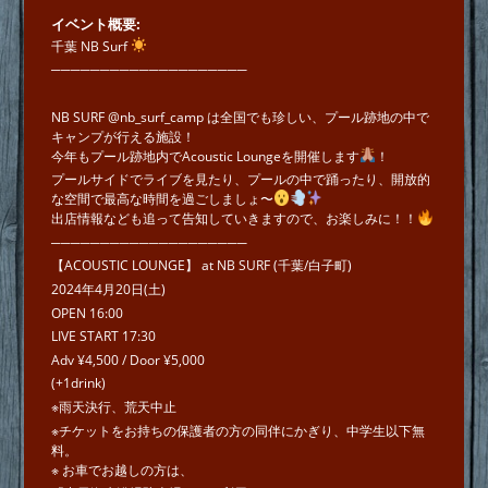
イベント概要
千葉 NB Surf
────────────────────
NB SURF @nb_surf_camp は全国でも珍しい、プール跡地の中で
キャンプが行える施設！
今年もプール跡地内でAcoustic Loungeを開催します
！
プールサイドでライブを見たり、プールの中で踊ったり、開放的
な空間で最高な時間を過ごしましょ〜
出店情報なども追って告知していきますので、お楽しみに！！
────────────────────
【ACOUSTIC LOUNGE】 at NB SURF (千葉/白子町)
2024年4月20日(土)
OPEN 16:00
LIVE START 17:30
Adv ¥4,500 / Door ¥5,000
(+1drink)
※雨天決行、荒天中止
※チケットをお持ちの保護者の方の同伴にかぎり、中学生以下無
料。
※ お車でお越しの方は、