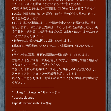
ールアドレスにお間違いがないようご注意ください。
■前売り券のご予約はライブ前日、23:59までとさせて頂きます。
■会場の上限人数に達した場合、前売り券の販売を早めに終了す
る場合がございます。
■やむを得ない事情により、公演が中止となった場合は払い戻し
を行います。（払い戻し対象は、チケットの代金のみとなり、決
済手数料、送料等、上記以外は払い戻し対象とはなりませんので
予めご了承ください。）
■飲食物のお持込みは固くお断りいたします。
■基本的に整理券はございません。ご来場順のご案内となりま
す。
■ライブ中の写真、動画の撮影は一切お断りしております。
ご協力頂けない場合、大変心苦しいですが、退出して頂く場合が
ありますので、予めご了承ください。
できるだけ多くのお客様に、安心してお楽しみいただけるよう、
アーティスト、スタッフ一同最善を尽くします！
気になることがあれば、お近くのスタッフまでお気軽にお声がけ
ください。
───────────────────
#rickieg #rickiegene #リッキージー
#acousticlounge
#spc #starpinescafe #吉祥寺