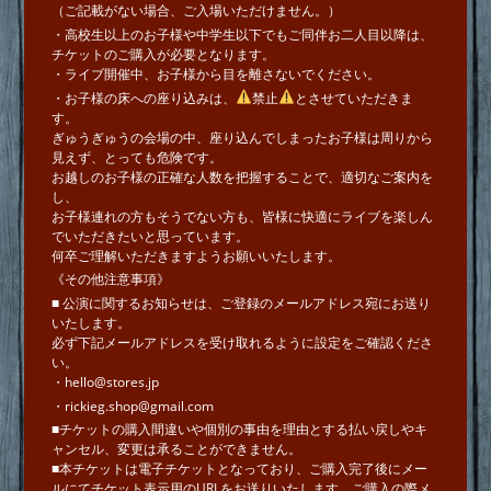
（ご記載がない場合、ご入場いただけません。）
・高校生以上のお子様や中学生以下でもご同伴お二人目以降は、
チケットのご購入が必要となります。
・ライブ開催中、お子様から目を離さないでください。
・お子様の床への座り込みは、
禁止
とさせていただきま
す。
ぎゅうぎゅうの会場の中、座り込んでしまったお子様は周りから
見えず、とっても危険です。
お越しのお子様の正確な人数を把握することで、適切なご案内を
し、
お子様連れの方もそうでない方も、皆様に快適にライブを楽しん
でいただきたいと思っています。
何卒ご理解いただきますようお願いいたします。
《その他注意事項》
■ 公演に関するお知らせは、ご登録のメールアドレス宛にお送り
いたします。
必ず下記メールアドレスを受け取れるように設定をご確認くださ
い。
・hello@stores.jp
・rickieg.shop@gmail.com
■チケットの購入間違いや個別の事由を理由とする払い戻しやキ
ャンセル、変更は承ることができません。
■本チケットは電子チケットとなっており、ご購入完了後にメー
ルにてチケット表示用のURLをお送りいたします。ご購入の際メ