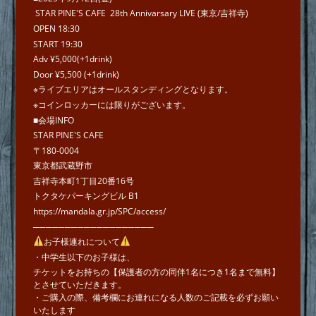
STAR PINE'S CAFE 28th Annivarsary LIVE (東京/吉祥寺)
OPEN 18:30
START 19:30
Adv ¥5,000(+1drink)
Door ¥5,500 (+1drink)
※ライブエリアはオールスタンディングとなります。
※コインロッカーには限りがございます。
■会場INFO
STAR PINE'S CAFE
〒180-0004
東京都武蔵野市
吉祥寺本町1丁目20番16号
トクタケパーキングビル B1
https://mandala.gr.jp/SPC/access/
───────────────────
お子様連れについて
・中学生以下のお子様は、
チケットをお持ちの【保護者の方の同伴1名につき1名まで無料】
とさせていただきます。
・ご購入の際、備考欄にお連れになる人数のご記載を必ずお願い
いたします