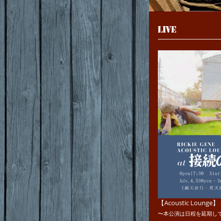
LIVE
【Acoustic Loun
〜本公演は日程を延期し