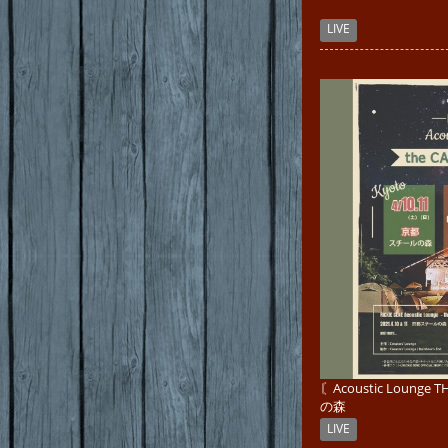
LIVE
〘Acoustic Loung
の森
LIVE